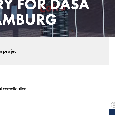
RY FOR DASA
AMBURG
s project
t consolidation.