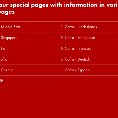
 our special pages with information in var
uages
 Middle East
Cofra - Nederlands
 Singapore
Cofra - Portuguese
 Ltd
Cofra - Francais
ofra
Cofra - Deutsch
a Chemia
Cofra - Espanol
lis