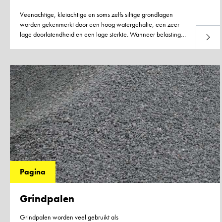
Veenachtige, kleiachtige en soms zelfs siltige grondlagen
worden gekenmerkt door een hoog watergehalte, een zeer
lage doorlatendheid en een lage sterkte. Wanneer belastingen
Lees m
op deze bodems worden uitgeoefend, ontwikkelt zich
overspannen poriewater omdat de grond zich niet aan de
nieuwe belasting kan aanpassen vanwege de zeer lage
permeabiliteit en langzame dissipatie van het overtollige
poriewater.
Pagina
Grindpalen
Grindpalen worden veel gebruikt als