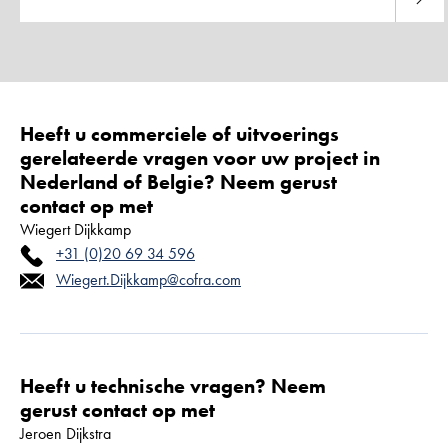
andere elementoplossingen niet de gewenste resultaten
opleveren voor de aanleg van ophogingen, heeft Cofra het
AuGeo-paalmatrassysteem ontwikkeld met als doel om in een
zeer korte tijd zettingsvrije platformen te leveren. Door de
installatiemethode van de AuGeo-paal met een statische
neerwaartse kracht, zonder trillingen, wordt gegarandeerd dat
Heeft u commerciele of uitvoerings
elke paal een vooraf bepaald draagvermogen heeft. Dit
betekent ook dat rekening kan worden gehouden met lokale
gerelateerde vragen voor uw project in
variaties in de bodem door automatische aanpassing van de
Nederland of Belgie? Neem gerust
inbrengdiepte. Neem contact op met onze specialisten
contact op met
Wiegert Dijkkamp
+31 (0)20 69 34 596
Wiegert.Dijkkamp@cofra.com
Heeft u technische vragen? Neem
gerust contact op met
Jeroen Dijkstra