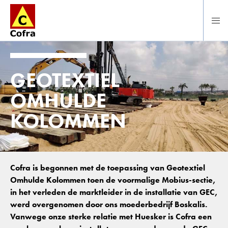
Direct naar hoofdinhoud
GEOTEXTIEL
OMHULDE
KOLOMMEN
Cofra is begonnen met de toepassing van Geotextiel
Omhulde Kolommen toen de voormalige Mobius-sectie,
in het verleden de marktleider in de installatie van GEC,
werd overgenomen door ons moederbedrijf Boskalis.
Vanwege onze sterke relatie met Huesker is Cofra een