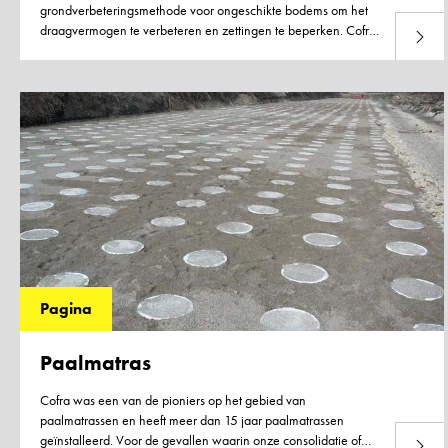
grondverbeteringsmethode voor ongeschikte bodems om het
draagvermogen te verbeteren en zettingen te beperken. Cofra
Lees m
heeft de mogelijkheid om grindpalen te installeren met behulp
van speciale stellingen aan onze standaard basis machines.
Vraag ons naar de mogelijkheden om grindkolommen toe te
passen voor uw project.
Pagina
Paalmatras
Cofra was een van de pioniers op het gebied van
paalmatrassen en heeft meer dan 15 jaar paalmatrassen
geïnstalleerd. Voor de gevallen waarin onze consolidatie of
Lees m