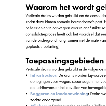
Waarom het wordt ge
Verticale drains worden gebruikt om de consolidat
zodat deze binnen normale bouwschema's past. He
beheersen en te ontwerpen voor relatief strikte re
consolidatieproces heeft ook het voordeel dat e
van de ondergrond hangt samen met de mate van 
geplaatste belasting).
Toepassingsgebieden
Verticale drains worden gebruikt in de volgende 
Infrastructuur:
De drains worden bijvoorbeel
ophogingen voor wegen, spoorwegen, het voorb
op luchthavens en het opvullen van havengebi
Baggeren en landaanwinning
:
Drains wo
zachte ondergrond.
Mijnbouw
:
Drains worden gebruikt in Tailing