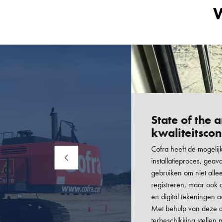
W
State of the a
kwaliteitscon
Cofra heeft de mogelijk
installatieproces, gea
gebruiken om niet alleen
registreren, maar ook 
en digital tekeningen a
Met behulp van deze d
terbeschikking stellen 