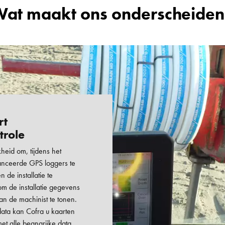
at maakt ons onderscheide
rt
trole
heid om, tijdens het
vanceerde GPS loggers te
 de installatie te
om de installatie gegevens
an de machinist te tonen.
ata kan Cofra u kaarten
met alle beangrijke data