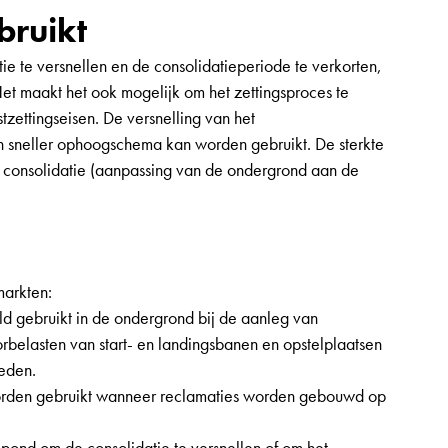
bruikt
ie te versnellen en de consolidatieperiode te verkorten,
t maakt het ook mogelijk om het zettingsproces te
stzettingseisen. De versnelling van het
en sneller ophoogschema kan worden gebruikt. De sterkte
consolidatie (aanpassing van de ondergrond aan de
markten:
d gebruikt in de ondergrond bij de aanleg van
elasten van start- en landingsbanen en opstelplaatsen
eden.
rden gebruikt wanneer reclamaties worden gebouwd op
-pond om de consolidatie te versnellen of om het