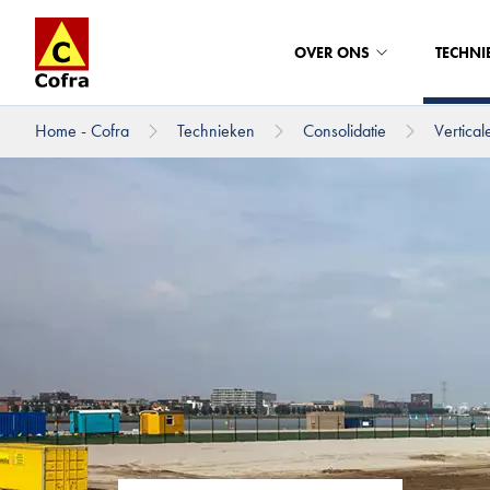
OVER ONS
TECHNI
Home - Cofra
Technieken
Consolidatie
Vertical
Direct naar hoofdinhoud