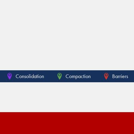
Consolidation
Compaction
Barriers