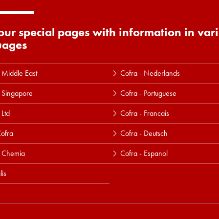
 our special pages with information in var
uages
 Middle East
Cofra - Nederlands
 Singapore
Cofra - Portuguese
 Ltd
Cofra - Francais
ofra
Cofra - Deutsch
a Chemia
Cofra - Espanol
lis