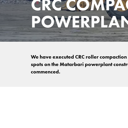
CRC COMPA
POWERPLA
We have executed CRC roller compaction to
spots on the Matarbari powerplant construc
commenced.