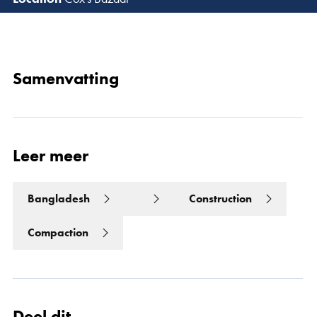
Lees 
Samenvatting
Leer meer
Bangladesh
Construction
Compaction
Deel dit