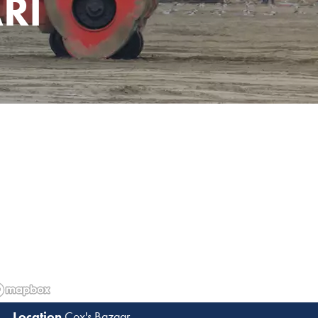
RI
Cox's Bazaar