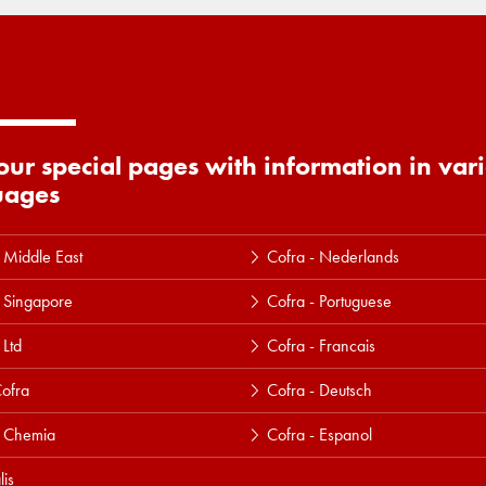
 our special pages with information in var
uages
 Middle East
Cofra - Nederlands
 Singapore
Cofra - Portuguese
 Ltd
Cofra - Francais
ofra
Cofra - Deutsch
a Chemia
Cofra - Espanol
lis