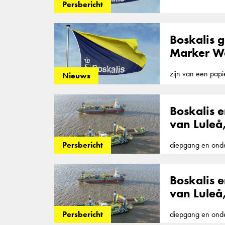
N.V. (Boskalis) he
Persbericht
Helsinki en de st
Vuosaari-vaargeul
Boskalis 
Marker W
zijn van een papie
Nieuws
bijproduct van ee
Boskalis 
van Luleå
diepgang en onde
Persbericht
duurzame
Boskalis 
van Luleå
diepgang en onde
Persbericht