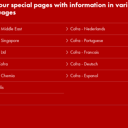
 our special pages with information in var
uages
 Middle East
Cofra - Nederlands
 Singapore
Cofra - Portuguese
 Ltd
Cofra - Francais
ofra
Cofra - Deutsch
a Chemia
Cofra - Espanol
lis