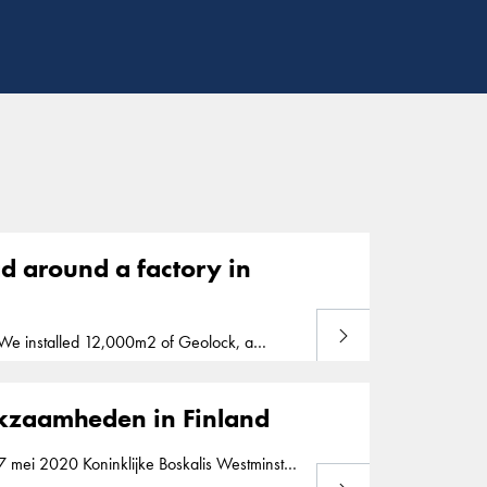
ad around a factory in
Lees meer
revent the spread of contamination around
, in 2006-2007. Geolock installation is part of our segment barriers. Kokkola
rkzaamheden in Finland