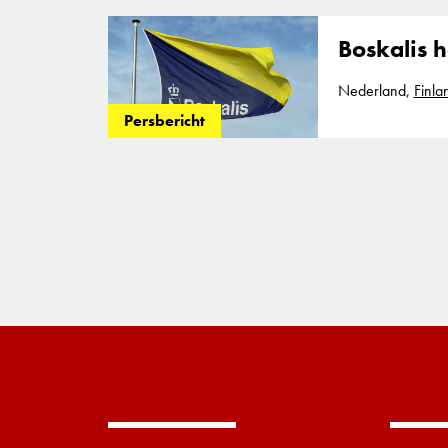
duurzame
Boskalis 
Nederland,
Finla
ten opzichte van
Persbericht