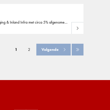
dging & Inland Infra met circa 5% afgenomen
Lees meer
1
2
Volgende