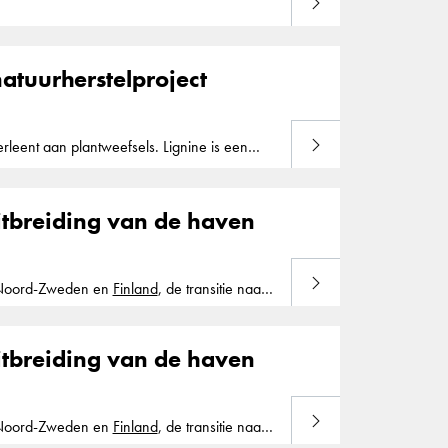
Lees meer
Transportinfrastructuur, de haven van
In de haven van Helsinki zal Boskalis de
atuurherstelproject
Lees meer
erleent aan plantweefsels. Lignine is een
itbreiding van de haven
Lees meer
t Noord-Zweden en
Finland
, de transitie naar
itbreiding van de haven
Lees meer
t Noord-Zweden en
Finland
, de transitie naar