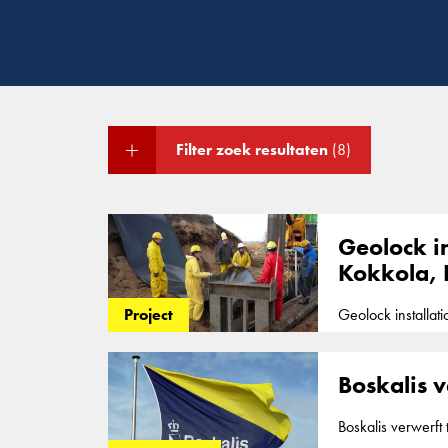
Filter zoek resultaten
(8)
Geolock in
Kokkola, 
Geolock installat
Project
vertical impermea
the waste area of
Boskalis 
Boskalis verwerf