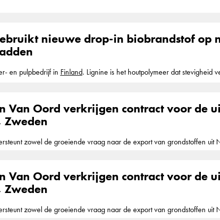
eft in
Finland
twee contracten verworven van het Finse Agentschap voor 
ad Helsinki met een gecombineerde contractwaarde van EUR 32 miljoen. 
 en het havenbassin verdiepen van elf naar
gebruikt nieuwe drop-in biobrandstof op n
adden
r- en pulpbedrijf in
Finland
. Lignine is het houtpolymeer dat stevigheid v
n
en Van Oord verkrijgen contract voor de u
, Zweden
rsteunt zowel de groeiende vraag naar de export van grondstoffen ui
en Van Oord verkrijgen contract voor de u
, Zweden
rsteunt zowel de groeiende vraag naar de export van grondstoffen ui