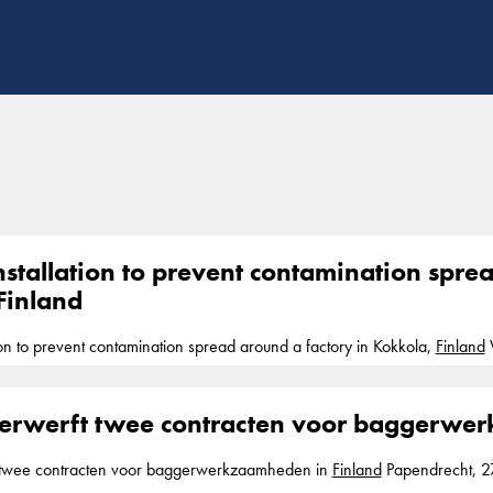
stallation to prevent contamination spre
Finland
ion to prevent contamination spread around a factory in Kokkola,
Finland
We installed 12,000m2 of Geolock, a
ble 2mm HDPE seal, up to a depth of 9m to assure watertightness and p
 a factory in Kokkola,
Finland
verwerft twee contracten voor baggerwe
t twee contracten voor baggerwerkzaamheden in
Finland
Papendrecht, 27 mei 2020 Koninklijke Boskalis Westminster