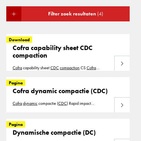
Filter zoek resultaten
(4)
Download
Cofra capability sheet CDC
compaction
Download
Cofra
capability sheet
CDC
compaction
CS
Cofra
Dynamic
Compaction
Rev1.6
Pagina
Cofra dynamic compactie (CDC)
Cofra
dynamic
compactie (
CDC
) Rapid impact
Lees meer
verdichting (RIC) heeft de methode voor het verdichten
van landaanwinningen veranderd. Tegenwoordig...
ontwikkeling van de
CDC
-techniek, een snelle
Pagina
impactverdichtingstechniek, heeft
Cofra
een product
Dynamische compactie (DC)
beschikbaar dat geschikt is voor de eisen. De techniek