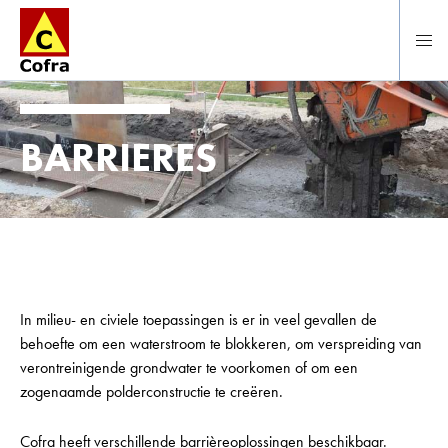
Direct naar hoofdinhoud
BARRIERES
In milieu- en civiele toepassingen is er in veel gevallen de
behoefte om een waterstroom te blokkeren, om verspreiding van
verontreinigende grondwater te voorkomen of om een
zogenaamde polderconstructie te creëren.
Cofra heeft verschillende barrièreoplossingen beschikbaar.