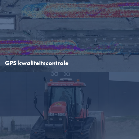
Keuze uit verdichtingstechnieken
Cofra heeft de keuze uit drie complementaire
verdichtingstechnieken. Hierdoor kan hij de beste
verdichtingsmethode voor uw project kiezen. Vraag gerust naar de
oplossing voor uw specifieke projectsituatie en wensen.
GPS kwaliteitscontrole
GPS kwaliteitscontrole
De CRC-techniek verdicht de ondergrond snel, homogeen en met
hoge nauwkeurigheid dankzij het gebruik van een GPS-gestuurd
monitoringsysteem. De belangrijkste interessante parameter is de
vertraging van de impact, die gerelateerd is aan het
verdichtingsniveau van de ondergrond. Overzichten van de