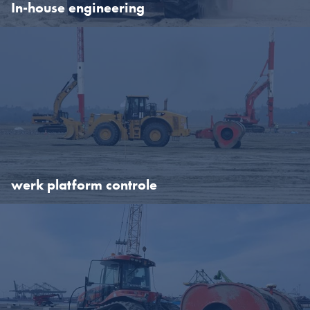
vertraging, zoals schematisch weergegeven in de afbeelding
In-house engineering
hierboven, geven inzicht in de gebieden die verdere aandacht
behoeven.
In-house engineering
Onze eigen geotechnische afdeling is betrokken bij ieder
verdichtingsproject. De geotechnische ingenieurs van Cofra staan
klaar om de gegevens te beoordelen en locatiespecifieke
correlaties te leggen tussen de monitoringgegevens en de
overdrachtscriteria. Indien nodig voeren zij ook de eindtesten uit.
werk platform controle
werk platform controle
Onze CRC-rollen worden ook gebruikt om werkplatformen te
verdichten.