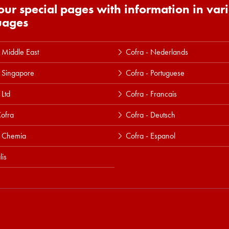
 our special pages with information in var
uages
 Middle East
Cofra - Nederlands
 Singapore
Cofra - Portuguese
 Ltd
Cofra - Francais
ofra
Cofra - Deutsch
a Chemia
Cofra - Espanol
lis